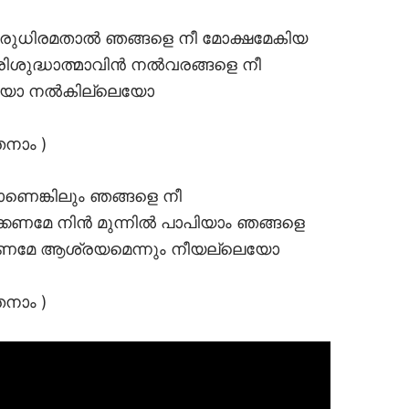
രുരുധിരമതാൽ ഞങ്ങളെ നീ മോക്ഷമേകിയ
ിശുദ്ധാത്മാവിൻ നൽവരങ്ങളെ നീ
യോ നൽകില്ലെയോ
തനാം )
െങ്കിലും ഞങ്ങളെ നീ
േണമേ നിൻ മുന്നിൽ പാപിയാം ഞങ്ങളെ
കേണമേ ആശ്രയമെന്നും നീയല്ലെയോ
തനാം )