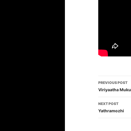
Post
PREVIOUS POST
navigati
Viriyaatha Muku
NEXT POST
Yathramozhi