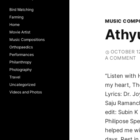
Bird Watching
Farming
MUSIC COMP
Home
Athy
Movie Artist
Music Compositions
Orthopaedics
OCTOBER 12
Performances
A COMMENT
Philanthropy
Photography
“Listen with
Travel
my heart, Th
Uncategorized
Videos and Photos
Lyrics: Dr. J
Saju Ramanch
edit: Subin K
Philipose Sp
helped me wit
days. Rest in