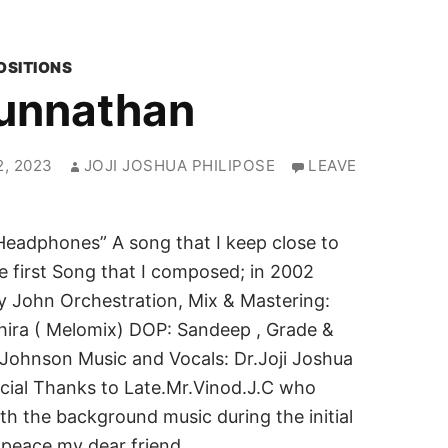
OSITIONS
unnathan
, 2023
JOJI JOSHUA PHILIPOSE
LEAVE
 Headphones” A song that I keep close to
e first Song that I composed; in 2002
oy John Orchestration, Mix & Mastering:
ira ( Melomix) DOP: Sandeep , Grade &
 Johnson Music and Vocals: Dr.Joji Joshua
ecial Thanks to Late.Mr.Vinod.J.C who
h the background music during the initial
 peace my dear friend.