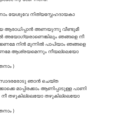
നാം യേശുവേ നിത്യസ്നേഹദായകാ
 ആരാധിപ്പാൻ അണയുന്നൂ വീണ്ടുമീ
ൽ അയോഗ്യരാണെങ്കിലും ഞങ്ങളെ നീ
േണമേ നിൻ മുന്നിൽ പാപിയാം ഞങ്ങളെ
കേണമേ ആശ്രയമെന്നും നീയല്ലെയോ
തനാം )
തം സോദരരോടു ഞാൻ ചെയ്ത
ക്കെ മാപ്പിരക്കാം ആണിപ്പാടുള്ള പാണി
െ നീ തഴുകില്ലെയോ തഴുകില്ലെയോ
തനാം )