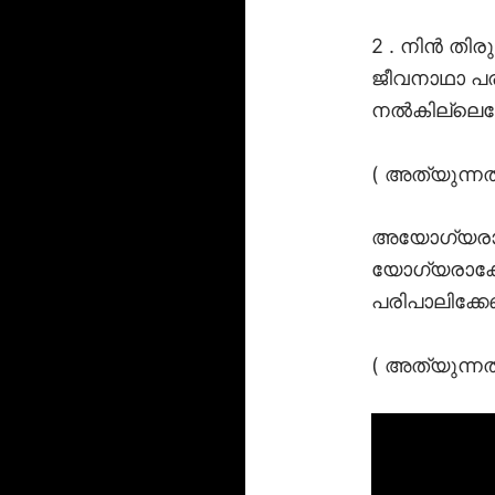
2 . നിൻ തി
ജീവനാഥാ പര
നൽകില്ലെ
( അത്യുന്ന
അയോഗ്യരാണ
യോഗ്യരാക്ക
പരിപാലിക്
( അത്യുന്ന